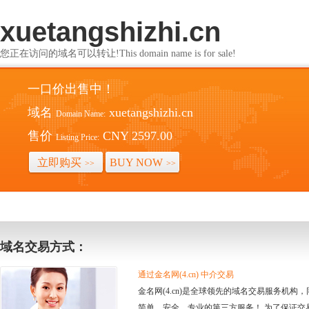
xuetangshizhi.cn
您正在访问的域名可以转让!This domain name is for sale!
一口价出售中！
域名
xuetangshizhi.cn
Domain Name:
售价
CNY 2597.00
Listing Price:
立即购买
BUY NOW
>>
>>
域名交易方式：
通过金名网(4.cn) 中介交易
金名网(4.cn)是全球领先的域名交易服务机
简单、安全、专业的第三方服务！ 为了保证交