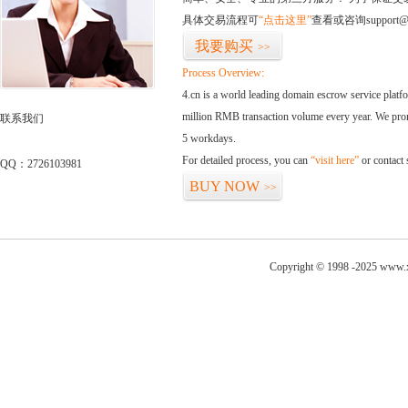
具体交易流程可
“点击这里”
查看或咨询support@
我要购买
>>
Process Overview:
4.cn is a world leading domain escrow service plat
million RMB transaction volume every year. We promi
联系我们
5 workdays.
For detailed process, you can
“visit here”
or contact
QQ：2726103981
BUY NOW
>>
Copyright © 1998 -2025 www.xu